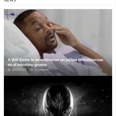
NEWS
A Will Smith le descubrieron un pólipo precanceroso
en el intestino grueso
08/08/2026
0 comment
Will Smith (51) subió un video donde se lo ve momentos antes de
realizarse una colonoscopia, examen que sirve para detectar
posibles tumores ...