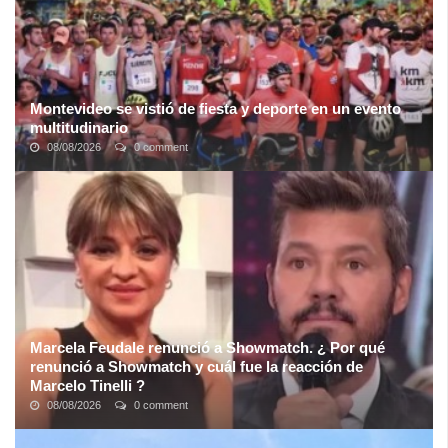
Montevideo se vistió de fiesta y deporte en un evento
multitudinario
08/08/2026
0 comment
Luego de 2 años de ausencia, los amantes del deporte pudieron
dar rienda suelta a la alegría en una nueva edición de la clásica
"
Maratón Montevideo
"; ...
Marcela Feudale renunció a Showmatch. ¿ Por qué
renunció a Showmatch y cuál fue la reacción de
Marcelo Tinelli ?
08/08/2026
0 comment
Marcela “La Enana” Feudale, histórica locutora de Showmatch, le
presentó su renuncia a Marcelo Tinelli y no nueva temporada de