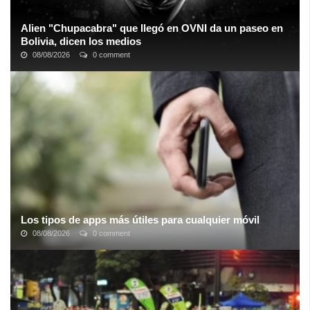
Alien "Chupacabra" que llegó en OVNI da un paseo en
Bolivia, dicen los medios
08/08/2026
0 comment
Según los informes, el presunto extraterrestre solo dejó círculos
en la hierba en el lugar del que supuestamente partió hacia un
destino desconocido ...
Los tipos de apps más útiles para cualquier móvil
08/08/2026
0 comment
Algunos tipos de apps son más funcionales que otros: de hecho,
muchas apps que descargamos en nuestro móvil acaban en el
cajón del olvido, y otras ni ...