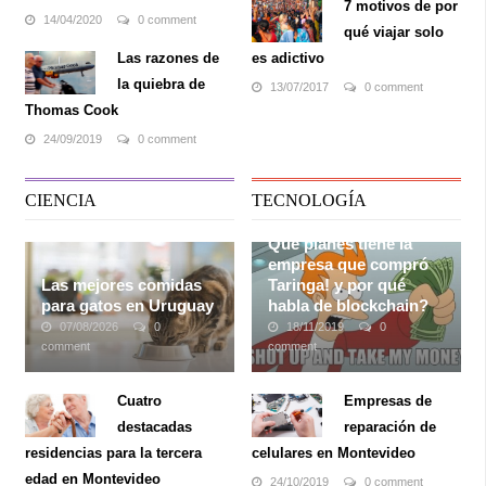
7 motivos de por
14/04/2020
0 comment
qué viajar solo
Las razones de
es adictivo
la quiebra de
13/07/2017
0 comment
Thomas Cook
24/09/2019
0 comment
CIENCIA
TECNOLOGÍA
Qué planes tiene la
empresa que compró
Las mejores comidas
Taringa! y por qué
para gatos en Uruguay
habla de blockchain?
07/08/2026
0
18/11/2019
0
comment
comment
Cada vez más gente tiene
Nadie lo vio venir. Durante
mascotas, dado que son
años, si no es que
Cuatro
Empresas de
una gran compañía. Si bien
décadas, Taringa! se
destacadas
reparación de
la mascota más común es
posicionó como
uno de los
tener un perro, muchas
foros y medios más
residencias para la tercera
celulares en Montevideo
personas optan también por
p
opulares
para consultar (y
edad en Montevideo
24/10/2019
0 comment