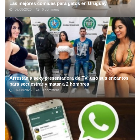
Las mejores comidas para gatos en Uruguay
07/08/2026
0 comment
Cada vez más gente tiene mascotas, dado que son una gran
compañía. Si bien la mascota más común es tener un perro,
muchas personas optan también por ...
Arrestan a sexy presentadora de TV: usó sus encantos
para secuestrar y matar a 2 hombres
07/08/2026
0 comment
En ocasiones el diablo se disfraza de ángel, y parece que esta
historia lo confirma… La presentadora de televisión en Colombia, y
considerada una de ...