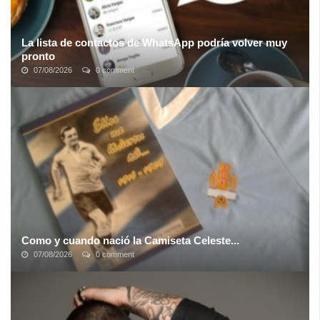
La lista de contactos de WhatsApp podría volver muy
pronto
07/08/2026
0 comment
La llegada de los nuevos Estados de WhatsApp supuso diversos
cambios en la aplicación que no gustaron a buena parte de los
usuarios de la plataforma ...
Como y cuando nació la Camiseta Celeste...
07/08/2026
0 comment
El color celeste de nuestras casaquillas deportivas a nivel
internacional, tuvo su origen en River Plate. En efecto desde que
el futbol se fue ...