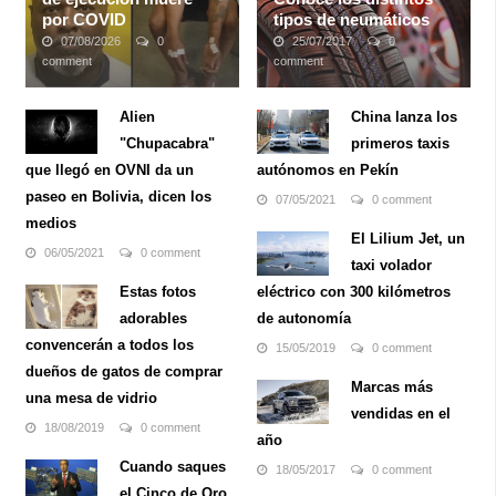
por COVID
tipos de neumáticos
07/08/2026
0
25/07/2017
0
comment
comment
Romell Broom había
Los neumáticos
pasado 24 años en una
representan uno de los
Alien
China lanza los
prisión de Ohio esperando
elementos tanto más
"Chupacabra"
primeros taxis
ser asesinado por
básicos como más
secuestrar, violar y
importantes de cualquier
que llegó en OVNI da un
autónomos en Pekín
asesinar a Tryna Middleton,
auto. Estos cauchos con
paseo en Bolivia, dicen los
07/05/2021
0 comment
de 14 años, mientras
forma de anillo los cuales
medios
caminaba a casa en 1984.
tienen dentro las llantas,
El Lilium Jet, un
Su ejecución ...
ofrecen tracción para ...
06/05/2021
0 comment
taxi volador
Estas fotos
eléctrico con 300 kilómetros
adorables
de autonomía
convencerán a todos los
15/05/2019
0 comment
dueños de gatos de comprar
Marcas más
una mesa de vidrio
vendidas en el
18/08/2019
0 comment
año
Cuando saques
18/05/2017
0 comment
el Cinco de Oro,