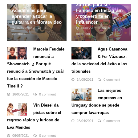
20 Tips para ser
Academias para
Famoso en Instagram
aprender a tocar la
y convertirte en
guitarra en Montevideo
Influencer
07/08/2026
0
06/05/2021
0
comment
comment
Si estás interesado en
Instagram es una red social
aprender o enseñarle a tu
que brinda a cualquiera de
Marcela Feudale
Agus Casanova
hijo a tocar un instrumento
sus usuarios tener la
renunció a
& Fer Vázquez;
musical, la guitarra es una
posibilidad de tener una
excelente opción. Además
gran cantidad de público a
Showmatch. ¿ Por qué
de la sociedad del éxito a los
de ser divertido de tocar,
su mano siempre y cuando
renunció a Showmatch y cuál
tribunales
ofrece variedad en cuanto a
puedas llegar ellos. Esta
fue la reacción de Marcelo
estilos de ...
aplicación ...
14/08/2021
0 comment
Tinelli ?
Las mejores
16/05/2021
0 comment
empresas en
Vin Diesel da
Uruguay donde se puede
pistas sobre el
comprar lavarropas
regreso rápido y furioso de
28/04/2021
0 comment
Eva Mendes
06/05/2021
0 comment