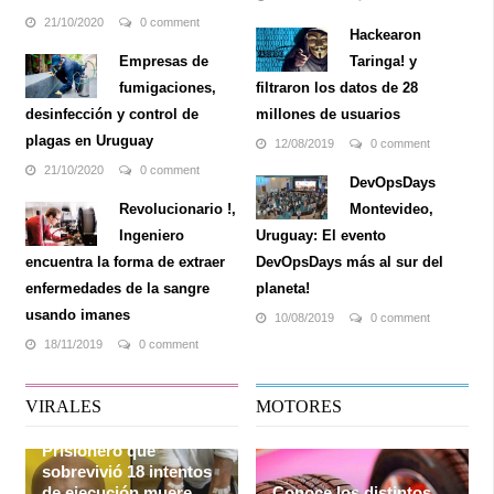
tener gatos. Para estas
descargar) contenidos de
personas, la oferta de ...
todo tipo. Pero ahora, de la
21/10/2020
0 comment
Hackearon
...
Empresas de
Taringa! y
fumigaciones,
filtraron los datos de 28
desinfección y control de
millones de usuarios
plagas en Uruguay
12/08/2019
0 comment
21/10/2020
0 comment
DevOpsDays
Revolucionario !,
Montevideo,
Ingeniero
Uruguay: El evento
encuentra la forma de extraer
DevOpsDays más al sur del
enfermedades de la sangre
planeta!
usando imanes
10/08/2019
0 comment
18/11/2019
0 comment
VIRALES
MOTORES
Prisionero que
sobrevivió 18 intentos
de ejecución muere
Conoce los distintos