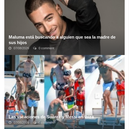
Maluma está buscando a alguien que sea la madre de
sus hijos
07/08/2026
0 comment
Maluma está buscando a alguien que sea la madre de sus hijos,
con esta noticia las fans femeninas estan todas mas que
enloquecidas
Las vacaciones de Suárez y Messi en Ibiza
07/08/2026
0 comment
Luis Suárez, Lionel Messi y Cesc Fàbregas no solo han sido