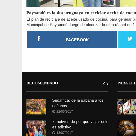
Paysandú es la 4ta uruguaya en reciclar aceite de coci
El plan de reciclaje de aceite usado de cocina, para generar 
Municipal de Paysandú, luego de alcanzar la cifra récord de 1.
FACEBOOK
RECOMENDADO
PARA LE
Sudáfrica: de la sabana a los
océanos
22/05/2017
7 motivos de por qué viajar solo
es adictivo
13/07/2017