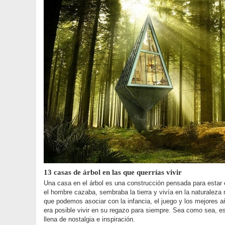
13 casas de árbol en las que querrías vivir
Una casa en el árbol es una construcción pensada para estar 
el hombre cazaba, sembraba la tierra y vivía en la naturaleza
que podemos asociar con la infancia, el juego y los mejores
era posible vivir en su regazo para siempre. Sea como sea, e
llena de nostalgia e inspiración.