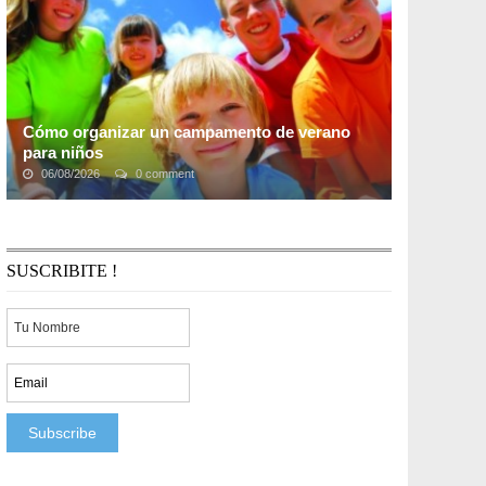
Cómo organizar un campamento de verano
para niños
06/08/2026
0 comment
El invierno ha terminado y ahora el verano se acerca
rápidamente. Es hora de que los niños jueguen afuera y
disfruten del aire libre. Sin embargo, ...
SUSCRIBITE !