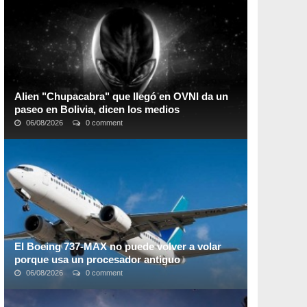
años; un siniestro espectro del tsunami de ...
Alien "Chupacabra" que llegó en OVNI da un
paseo en Bolivia, dicen los medios
06/08/2026
0 comment
Según los informes, el presunto extraterrestre solo dejó
círculos en la hierba en el lugar del que supuestamente
partió hacia un destino desconocido ...
El Boeing 737-MAX no puede volver a volar
porque usa un procesador antiguo
06/08/2026
0 comment
Boeing
sigue sin poder certificar sus aviones
737 MAX
después de los dos accidentes ocurridos hace unos