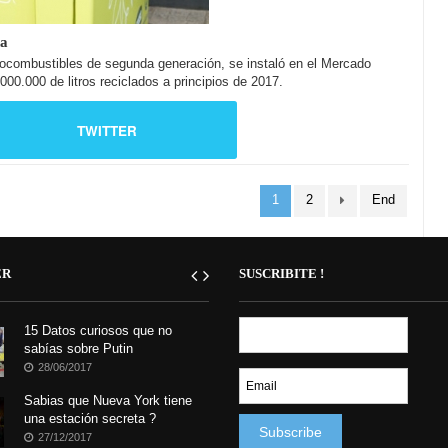
na
biocombustibles de segunda generación, se instaló en el Mercado
000.000 de litros reciclados a principios de 2017.
TWITTER
1
2
End
ER
SUSCRIBITE !
15 Datos curiosos que no
sabías sobre Putin
28/06/2017
Sabias que Nueva York tiene
una estación secreta ?
27/12/2017