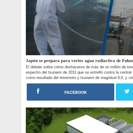
Japón se prepara para verter agua radiactiva de Fukus
El debate sobre cómo deshacerse de más de un millón de tonel
espectro del tsunami de 2011 que se estrelló contra la centra
como resultado del terremoto y tsunami de magnitud 9,0, y c
FACEBOOK