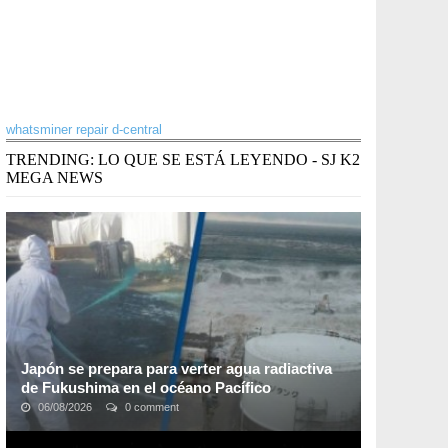
whatsminer repair d-central
TRENDING: LO QUE SE ESTÁ LEYENDO - SJ K2
MEGA NEWS
Japón se prepara para verter agua radiactiva
de Fukushima en el océano Pacífico
06/08/2026
0 comment
El debate sobre cómo deshacerse de más de un millón
de toneladas del líquido ha estado en curso durante