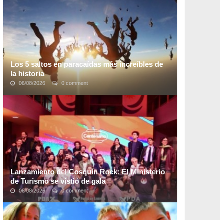
meses. Recientemente se descubrió que
la ...
Los 5 saltos en paracaídas más increíbles de
la historia
06/08/2026
0 comment
Conseguir lo más parecido a volar como un pájaro ha
sido un sueño perseguido por toda la humanidad. El
genio renacentista Leonardo da Vinci fue el ...
Lanzamiento del Cosquín Rock: El Ministerio
de Turismo se vistió de gala
06/08/2026
0 comment
En un horario que no es el acostumbrado y con un
evento lleno de música y luces, de una calidad pocas
veces visto en el hall principal del Ministerio ...