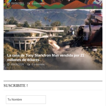
09/08/2026
0 comment
Tomamos casi 2.500 fotos durante los dos días y aquí les
resumimos lo más interesante de nuestro trabajo; porque el
Cosquin Rock
Montevideo no fue ...
La casa de Tony Stark/Iron Man vendida por 21
millones de dólares
09/08/2026
0 comment
El Razor House, la casa en donde "vivía" Tony Stark/Iron Man ha
sido vendida por 21 millones de dólares, casi el doble de lo que
costó a su ...
SUSCRIBITE !