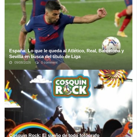
de su próxima ...
España: Lo que le queda al Atlético, Real, Barcelona y
Sevilla en busca del título de Liga
09/08/2026
0 comment
De los cuatro pretendientes, el único equipo que depende de sí
mismo para proclamarse campeón es el Atlético de Madrid de los
uruguayos. La ...
Cosquin Rock: El sueño de todo fotógrafo