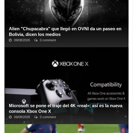
Alien "Chupacabra" que llegó en OVNI da un paseo en
Bolivia, dicen los medios
09/08/2026
0 comment
Según los informes, el presunto extraterrestre solo dejó círculos
en la hierba en el lugar del que supuestamente partió hacia un
destino desconocido ...
Microsoft se pone el traje del 4K «real»: así es la nueva
consola Xbox One X
09/08/2026
0 comment
El «escorpión» ya tiene nombre definitivo y precio de salida. Su
mayor incógnita. Microsoft ha desvelado las características finales