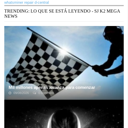
whatsminer repair d-central
TRENDING: LO QUE SE ESTÁ LEYENDO - SJ K2 MEGA
NEWS
Mil millones apenas alcanza para comenzar
09/08/2026
0 comment
Este sábado 24 de abril de 2021, a poco más de cuatro meses de
iniciada la vacunación contra el Covid-19, el mundo sobrepasó los
mil millones de ...