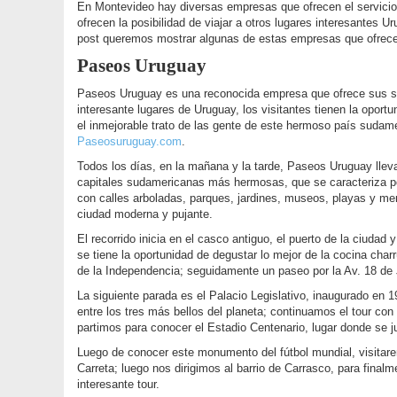
En Montevideo hay diversas empresas que ofrecen el servicios
ofrecen la posibilidad de viajar a otros lugares interesantes
post queremos mostrar algunas de estas empresas que ofrecen 
Paseos Uruguay
Paseos Uruguay es una reconocida empresa que ofrece sus ser
interesante lugares de Uruguay, los visitantes tienen la oportu
el inmejorable trato de las gente de este hermoso país sudame
Paseosuruguay.com
.
Todos los días, en la mañana y la tarde, Paseos Uruguay lleva
capitales sudamericanas más hermosas, que se caracteriza por
con calles arboladas, parques, jardines, museos, playas y mer
ciudad moderna y pujante.
El recorrido inicia en el casco antiguo, el puerto de la ciuda
se tiene la oportunidad de degustar lo mejor de la cocina charrú
de la Independencia; seguidamente un paseo por la Av. 18 de 
La siguiente parada es el Palacio Legislativo, inaugurado en 1
entre los tres más bellos del planeta; continuamos el tour co
partimos para conocer el Estadio Centenario, lugar donde se ju
Luego de conocer este monumento del fútbol mundial, visitare
Carreta; luego nos dirigimos al barrio de Carrasco, para final
interesante tour.