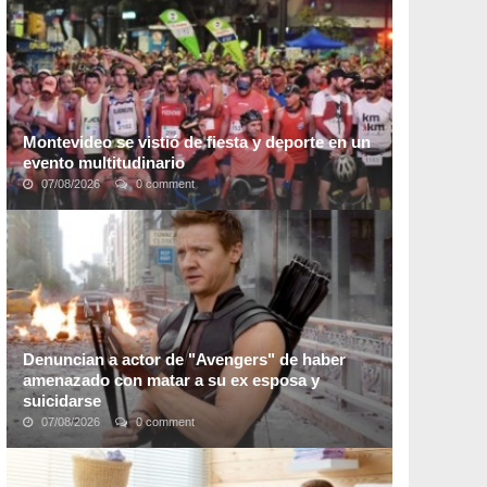
millones de usuarios. La plataforma ...
Montevideo se vistió de fiesta y deporte en un
evento multitudinario
07/08/2026
0 comment
Luego de 2 años de ausencia, los amantes del deporte
pudieron dar rienda suelta a la alegría en una nueva
edición de la clásica "
Maratón Montevideo
"; ...
Denuncian a actor de "Avengers" de haber
amenazado con matar a su ex esposa y
suicidarse
07/08/2026
0 comment
Una sensible denuncia de violencia doméstica recae
sobre
Jeremy Renner, actor de la saga de
"Avengers" del UCM, en la que su ex esposa, Sonni