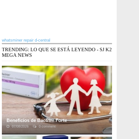
whatsminer repair d-central
TRENDING: LO QUE SE ESTÁ LEYENDO - SJ K2
MEGA NEWS
Beneficios de Bactrim Forte
07/08/2026
0 comment
La salud es sin duda uno de los bienes más
importantes y se debe cuidar de ella en todo momento.