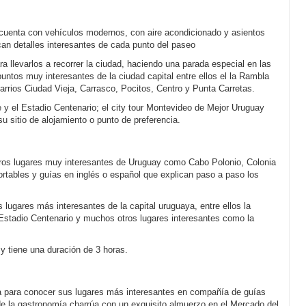
 cuenta con vehículos modernos, con aire acondicionado y asientos
n detalles interesantes de cada punto del paseo
ra llevarlos a recorrer la ciudad, haciendo una parada especial en las
puntos muy interesantes de la ciudad capital entre ellos el la Rambla
barrios Ciudad Vieja, Carrasco, Pocitos, Centro y Punta Carretas.
e y el Estadio Centenario; el city tour Montevideo de Mejor Uruguay
 su sitio de alojamiento o punto de preferencia.
tros lugares muy interesantes de Uruguay como Cabo Polonio, Colonia
tables y guías en inglés o español que explican paso a paso los
 lugares más interesantes de la capital uruguaya, entre ellos la
 Estadio Centenario y muchos otros lugares interesantes como la
y tiene una duración de 3 horas.
a para conocer sus lugares más interesantes en compañía de guías
de la gastronomía charrúa con un exquisito almuerzo en el Mercado del