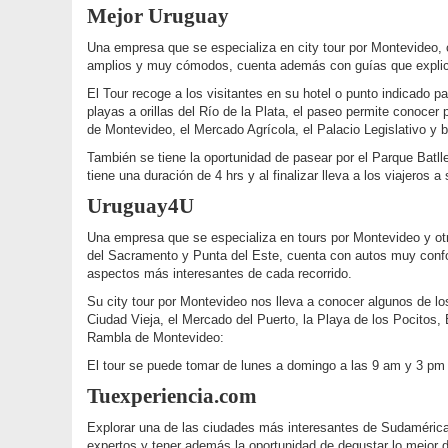
Mejor Uruguay
Una empresa que se especializa en city tour por Montevideo,
amplios y muy cómodos, cuenta además con guías que explica
El Tour recoge a los visitantes en su hotel o punto indicado pa
playas a orillas del Río de la Plata, el paseo permite conocer 
de Montevideo, el Mercado Agrícola, el Palacio Legislativo y 
También se tiene la oportunidad de pasear por el Parque Batll
tiene una duración de 4 hrs y al finalizar lleva a los viajeros a
Uruguay4U
Una empresa que se especializa en tours por Montevideo y o
del Sacramento y Punta del Este, cuenta con autos muy confor
aspectos más interesantes de cada recorrido.
Su city tour por Montevideo nos lleva a conocer algunos de los
Ciudad Vieja, el Mercado del Puerto, la Playa de los Pocitos,
Rambla de Montevideo:
El tour se puede tomar de lunes a domingo a las 9 am y 3 pm 
Tuexperiencia.com
Explorar una de las ciudades más interesantes de Sudaméric
expertos y tener además la oportunidad de degustar lo mejor 