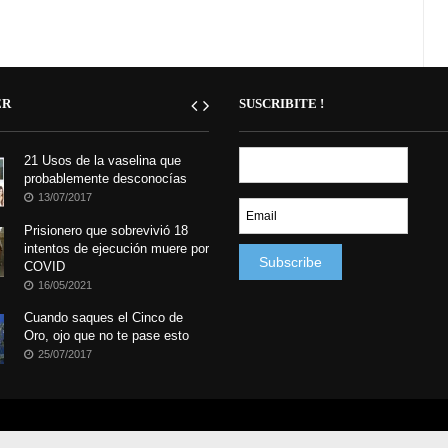
ER
SUSCRIBITE !
21 Usos de la vaselina que
probablemente desconocías
13/07/2017
Prisionero que sobrevivió 18
intentos de ejecución muere por
COVID
16/05/2021
Cuando saques el Cinco de
Oro, ojo que no te pase esto
25/07/2017