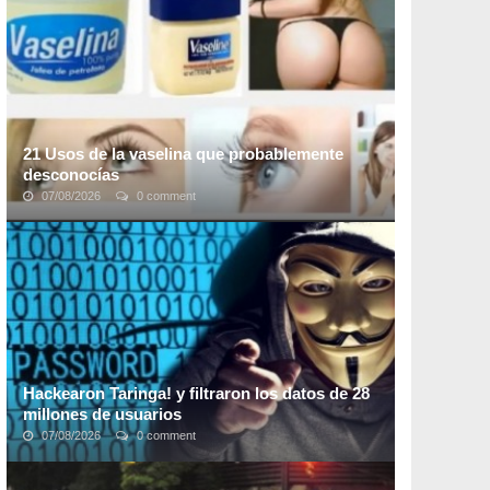
En ocasiones puede verse afectada por enfermedades
...
21 Usos de la vaselina que probablemente
desconocías
07/08/2026
0 comment
A todos nos gustaría tener un remedio económico y
eficiente que podamos usar en el cuidado personal.
Genial.guru te invita a descubrir las ...
Hackearon Taringa! y filtraron los datos de 28
millones de usuarios
07/08/2026
0 comment
La red social Argentina Taringa! se levantó con una
mala noticia: por un hackeo se filtraron los datos de 28