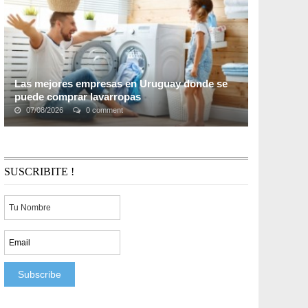
...
Las mejores empresas en Uruguay donde se
puede comprar lavarropas
07/08/2026
0 comment
Los lavarropas son electrodomésticos que tienden a
pasar desapercibidos y generalmente no somos
conscientes de su importancia hasta que dejan de ...
SUSCRIBITE !