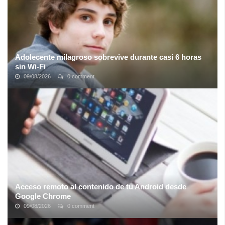
Adolecente milagroso sobrevive durante casi 6 horas
sin Wi-Fi
09/08/2026
0 comment
En lo que ha sido aclamado como "un milagro moderno", un
adolescente de la zona de Parque Rodó supuestamente sobrevivió
en su casa sin conexión a ...
Acceso remoto al contenido de tu Android desde
Google Chrome
09/08/2026
0 comment
En un mundo ideal, todos los dispositivos se comunicarían entre