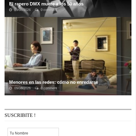
El rapero DMX muere a los 50 años
09/08/2026
0 comment
El rapero de
X Gon Give It To
sufrió un ataque al corazón como
resultado de una sobredosis de drogas en su casa el viernes 2 de
abril y desde ...
Menores en las redes: cómo no enredarse
09/08/2026
0 comment
15% de los niños de los 9-10 años tiene perfil (al menos) en
una red social en España; el 35% a los 11-12. 19% de los
menores de 9-16 años tiene más ...
SUSCRIBITE !