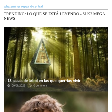
whatsminer repair d-central
TRENDING: LO QUE SE ESTÁ LEYENDO - SJ K2 MEGA
NEWS
13 casas de árbol en las que querrías vivir
09/08/2026
0 comment
Una casa en el árbol es una construcción pensada para estar en
contacto con la naturaleza; nos recuerda tiempos remotos en que
el hombre cazaba, ...