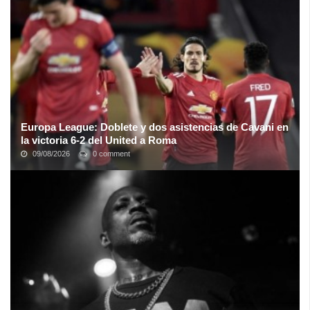
sí sin cables y sin problemas, al instante. Pero, por desgracia, no
siempre es tan ...
Europa League: Doblete y dos asistencias de Cavani en
la victoria 6-2 del United a Roma
09/08/2026
0 comment
El Manchester United pasó por arriba al conjunto italiano en la
semifinal de ida. Edinson Cavani alcanzó los 12 gritos en la
temporada. Manchester ...