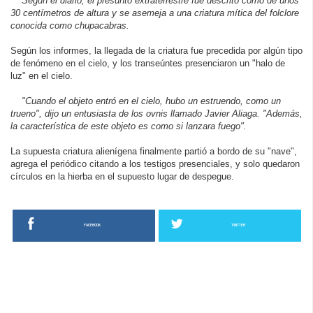
Según el diario, el presunto extraterrestre fue descrito como de unos
30 centímetros de altura y se asemeja a una criatura mítica del folclore
conocida como chupacabras.
Según los informes, la llegada de la criatura fue precedida por algún tipo
de fenómeno en el cielo, y los transeúntes presenciaron un "halo de
luz" en el cielo.
"Cuando el objeto entró en el cielo, hubo un estruendo, como un
trueno", dijo un entusiasta de los ovnis llamado Javier Aliaga. "Además,
la característica de este objeto es como si lanzara fuego".
La supuesta criatura alienígena finalmente partió a bordo de su "nave",
agrega el periódico citando a los testigos presenciales, y solo quedaron
círculos en la hierba en el supuesto lugar de despegue.
FACEBOOK
TWITTER