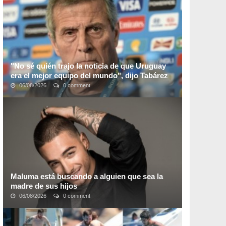
que
esta semana los focos apuntarán a la ...
"No sé quién trajo la noticia de que Uruguay
era el mejor equipo del mundo", dijo Tabárez
06/08/2026
0 comment
El "Maestro" Oscar Washington Tabárez regresó al
Uruguay tras los dos partidos amistosos de Uruguay en
Europa con caídas ante Irlanda e Italia y ...
Maluma está buscando a alguien que sea la
madre de sus hijos
06/08/2026
0 comment
Maluma está buscando a alguien que sea la madre de
sus hijos, con esta noticia las fans femeninas estan
todas mas que enloquecidas