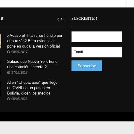
ER
SUSCRIBITE !
¿Acaso el Titanic se hundió por
otra razón? Esta evidencia
pone en duda la versión oficial
08/07/2017
Sabias que Nueva York tiene
una estación secreta ?
27/12/2017
Alien "Chupacabra" que llegó
en OVNI da un paseo en
Bolivia, dicen los medios
06/05/2021