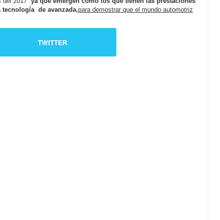
s del 2017
ya que emergen como los que tienen las prestaciones
a tecnología de avanzada,
para demostrar que el mundo automotriz
TWITTER