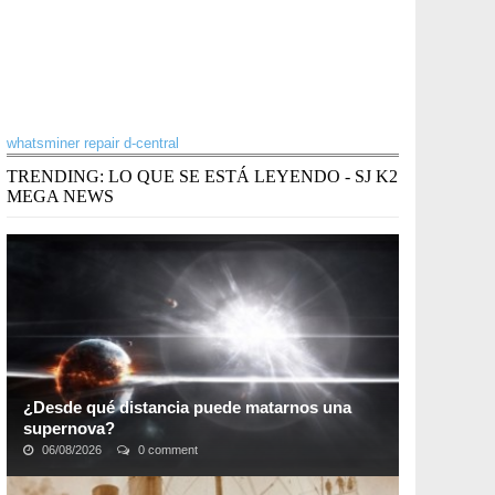
whatsminer repair d-central
TRENDING: LO QUE SE ESTÁ LEYENDO - SJ K2
MEGA NEWS
¿Desde qué distancia puede matarnos una
supernova?
06/08/2026
0 comment
Un equipo de investigadores acaba de multiplicar por
dos la «distancia letal» de una de estas violentas