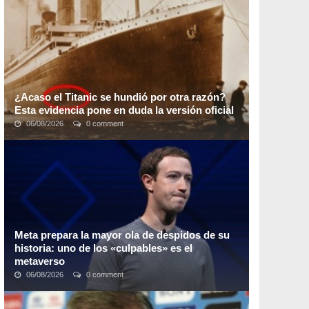
explosiones estelares. Hace unos 2,7 ...
¿Acaso el Titanic se hundió por otra razón?
Esta evidencia pone en duda la versión oficial
06/08/2026
0 comment
¿Acaso un fuego intenso a bordo del R.M.S. Titanic
llevó a uno de los mayores desastres en la historia
marítima?Un nuevo documental del autor y ...
Meta prepara la mayor ola de despidos de su
historia: uno de los «culpables» es el
metaverso
06/08/2026
0 comment
Tras una semana en la que los despidos de Twitter han
copado la actualidad informativa, todo parece indicar