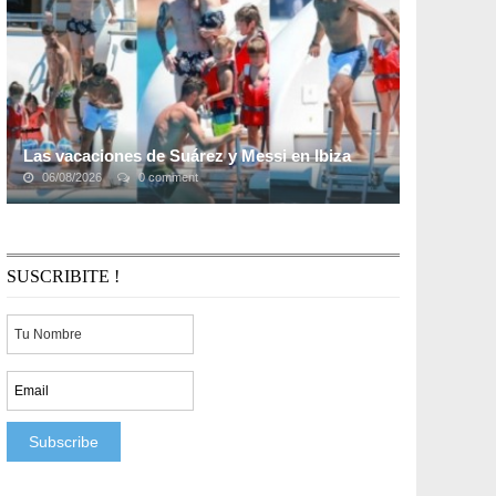
Las vacaciones de Suárez y Messi en Ibiza
06/08/2026
0 comment
Luis Suárez, Lionel Messi y Cesc Fàbregas no solo han
sido buenos socios en la cancha. Los tres futbolistas
elegieron la isla española de Ibiza para ...
SUSCRIBITE !