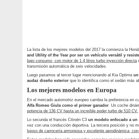
La lista de los mejores modelos del 2017 la comienza la Hond
and Utility of the Year por ser un vehículo versátil y resist
bajo consumo, con motor de 1.4 litros turbo inyección directa
q
transmisión automática de seis velocidades.
Luego pasamos al tercer lugar mencionando al Kia Optima
un
audaz diseño exterior
que lo identifica como el sedán más a
Los mejores modelos en Europa
En el mercado automotriz europeo cambia la preferencia en c
Alfa Romeo Giula como el primer ganador
. Un coche dinám
potencia de 136 CV hasta un increíble poder turbo
de 510 CV.
Lo secunda el francés Citroën C3
un modelo enfocado a un p
vez con una conducción deportiva. La tercera posición y no 
lujoso de carrocería armoniosa y excelente aerodinámica, con