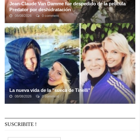
Jean-Claude Van Damme fue despedido de la película
Predator por deshidratación
08/08/2026
0 comment
El actor de Depredador, Bill Duke, respalda las afirmaciones de
que Jean-Claude Van Damme fue despedido de la película debido
a la frecuente ...
La nueva vida de la "sueca de Tinelli"
08/08/2026
0 comment
Alexandra Larsson, la rubia que participó de Bailando por un sueño
y de Periodismo para todos decidió volver a su país, donde lleva
una vida ...
SUSCRIBITE !