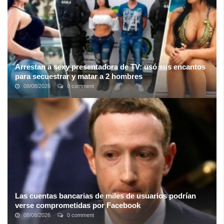
Arrestan a sexy presentadora de TV: usó sus encantos
para secuestrar y matar a 2 hombres
08/08/2026
0 comment
En ocasiones el diablo se disfraza de ángel, y parece que esta
historia lo confirma… La presentadora de televisión en Colombia, y
considerada una de ...
Las cuentas bancarias de miles de usuarios podrían
verse comprometidas por Facebook
08/08/2026
0 comment