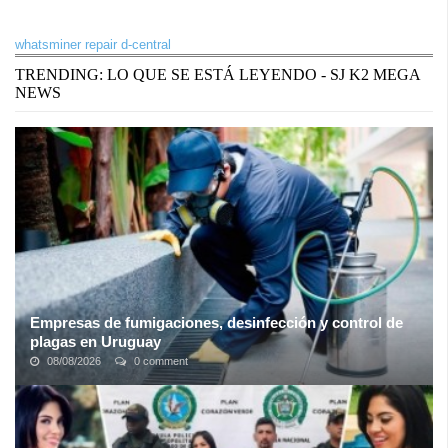
whatsminer repair d-central
TRENDING: LO QUE SE ESTÁ LEYENDO - SJ K2 MEGA
NEWS
Empresas de fumigaciones, desinfección y control de
plagas en Uruguay
08/08/2026
0 comment
Las empresas de control de plagas se han convertido en una de
las alternativas más favorables para el público uruguayo, gracias a
que este tipo de ...