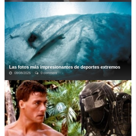
Hace pocos meses Mark Zuckerberg, CEO de Facebook, reveló
un ataque de piratería comprometió los datos personales de
millones de sus usuarios. ...
Las fotos más impresionantes de deportes extremos
08/08/2026
0 comment
Hay alguna cosa atrayente en la combinación de deseo y miedo.
Los deportes de aventura se pueden plantear desde un reto
personal, la superación ...