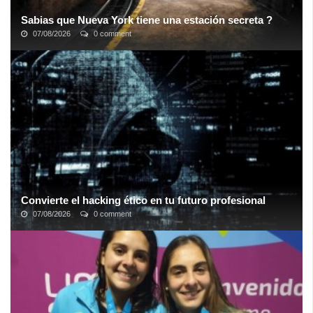
Sabias que Nueva York tiene una estación secreta ?
07/08/2026
0 comment
Esta estación de metro abandonada, conocida como Track 61 (o
Pista 61), debajo del hotel Waldorf-Astoria de
Nueva York
,
supuestamente se utiliza para ...
Convierte el hacking ético en tu futuro profesional
07/08/2026
0 comment
En una sociedad cada vez más amenazada por los ataques
informáticos, contar con los conocimientos necesarios para
hacerles frente es tener un as ...