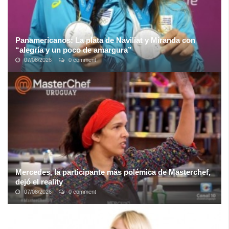
Panamericanos: La plata de Naviliat y Miranda con
“alegría y un poco de amargura”
07/08/2026
0 comment
“Queda alegría y un poco de amargura porque sabíamos que esa
final iba a ser muy dura pero podíamos ganarla. Pudimos ganar un
set pero después ...
Mercedes, la participante más polémica de Masterchef,
dejó el reality
07/08/2026
0 comment
Mercedes Carballo, una de las participantes más polémicas de la
versión uruguaya de Masterchef, renunció en la noche de este
lunes al programa de ...