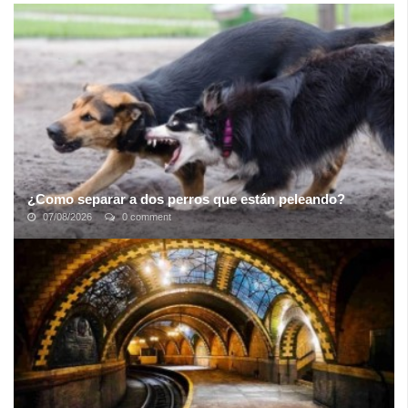
¿Como separar a dos perros que están peleando?
07/08/2026
0 comment
Es imposible prever el comportamiento de nuestra mascota ante
las múltiples situaciones que pueden darse tanto en el interior
como en el exterior del ...