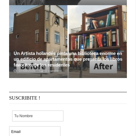
Saltaron las primeras alarmas cuando Shakira suspendió los
primeros conciertos que tenía programados para su gira El
Dorado, sirenas que sonaron con ...
Un Artista holandés pinta una biblioteca enorme en
un edificio de apartamentos que presenta los libros
favoritos de los residentes
07/08/2026
0 comment
Mientras que muchos artistas callejeros seleccionan edificios
abandonados y viejas vías de tren como lienzos para sus
obras maestras, Jan Is De Man, ...
SUSCRIBITE !