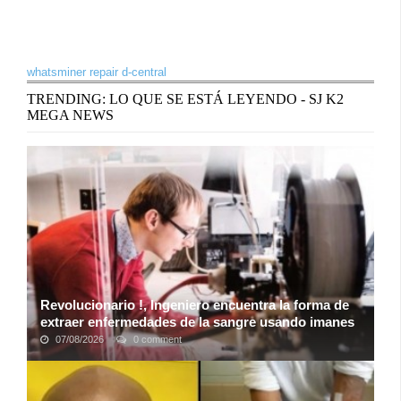
whatsminer repair d-central
TRENDING: LO QUE SE ESTÁ LEYENDO - SJ K2
MEGA NEWS
Revolucionario !, Ingeniero encuentra la forma de
extraer enfermedades de la sangre usando imanes
07/08/2026
0 comment
Un ingeniero británico ha encontrado una manera de filtrar las
células no deseadas de la sangre usando imanes, y su
herramienta podría usarse en ...