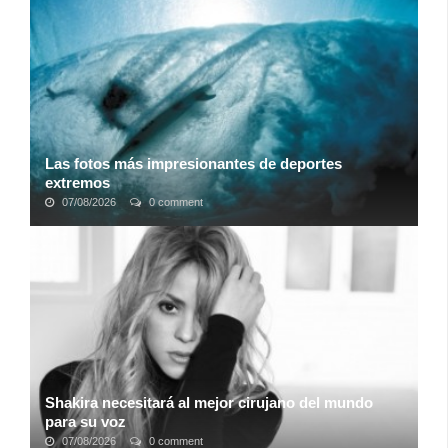
novedad a su sistema operativo iOS 11, que saldrá
próximamente. Esa novedad lleva por nombre ...
Las fotos más impresionantes de deportes
extremos
07/08/2026
0 comment
Hay alguna cosa atrayente en la combinación de deseo y
miedo. Los deportes de aventura se pueden plantear desde
un reto personal, la superación ...
Shakira necesitará al mejor cirujano del mundo
para su voz
07/08/2026
0 comment