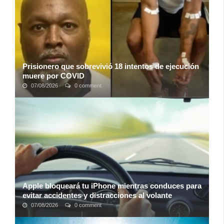
Prisionero que sobrevivió 18 intentos de ejecución
muere por COVID
07/08/2026
0 comment
Romell Broom había pasado 24 años en una prisión de Ohio
esperando ser asesinado por secuestrar, violar y asesinar a
Tryna Middleton, de 14 años, ...
Apple bloqueará tu iPhone mientras conduces para
evitar accidentes y distracciones al volante
07/08/2026
0 comment
La multinacional estadounidense incorporará una gran