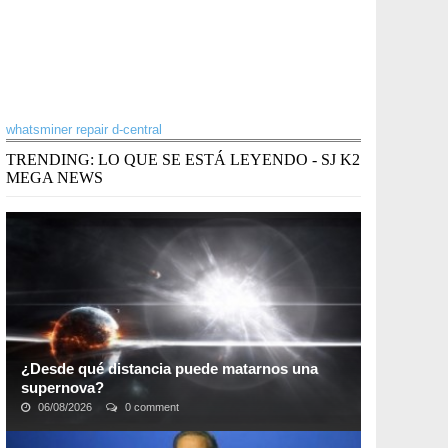
whatsminer repair d-central
TRENDING: LO QUE SE ESTÁ LEYENDO - SJ K2
MEGA NEWS
¿Desde qué distancia puede matarnos una
supernova?
06/08/2026
0 comment
Un equipo de investigadores acaba de multiplicar por
dos la «distancia letal» de una de estas violentas