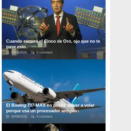
explosiones estelares. Hace unos 2,7 ...
Cuando saques el Cinco de Oro, ojo que no te
pase esto
06/08/2026
0 comment
Todos soñamos con embocarle a esos 5 numeritos
maravillosos, mirar la tele, mirar la boleta y sentir ese
instante sublime en que pasamos de ...
El Boeing 737-MAX no puede volver a volar
porque usa un procesador antiguo
06/08/2026
0 comment
Boeing
sigue sin poder certificar sus aviones
737 MAX
después de los dos accidentes ocurridos hace unos