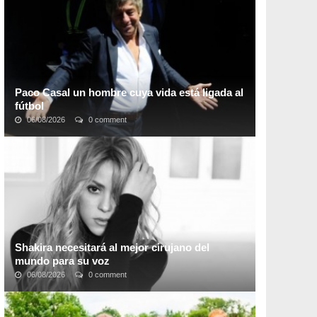
meses. Recientemente se descubrió que
la ...
Paco Casal un hombre cuya vida está ligada al
fútbol
06/08/2026
0 comment
Francisco “Paco” Casal es sin lugar a dudas uno de los
referentes más importantes del fútbol sudamericano,
por su destacada labor como intermediario ...
Shakira necesitará al mejor cirujano del
mundo para su voz
06/08/2026
0 comment
Saltaron las primeras alarmas cuando Shakira
suspendió los primeros conciertos que tenía
programados para su gira El Dorado, sirenas que