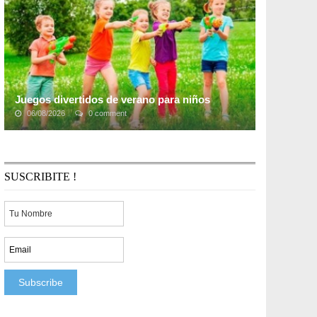
sonaron con ...
Juegos divertidos de verano para niños
06/08/2026
0 comment
No hay escuela y los niños ya dicen que están
aburridos. La transición del entorno bastante
estructurado de la mayoría de las escuelas a una vida
...
SUSCRIBITE !