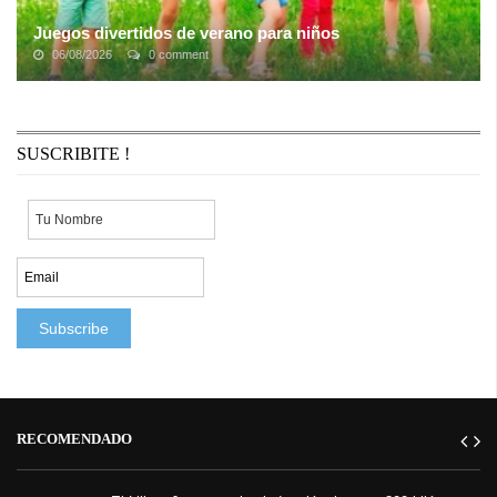
Juegos divertidos de verano para niños
06/08/2026
0 comment
No hay escuela y los niños ya dicen que están aburridos. La
transición del entorno bastante estructurado de la mayoría de las
escuelas a una vida ...
SUSCRIBITE !
RECOMENDADO