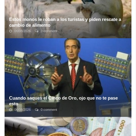
Estos monos le roban a los turistas y piden rescate a
cambio de alimento
06/08/2026
0 comment
En Indonesia, el templo Uluwatu es uno de los sitios más
visitados por turistas de todo el mundo. Pero quienes lo visitan, y
se adentran en los ...
Cuando saques el Cinco de Oro, ojo que no te pase
esto
06/08/2026
0 comment
Todos soñamos con embocarle a esos 5 numeritos maravillosos,
mirar la tele, mirar la boleta y sentir ese instante sublime en que
pasamos de ...