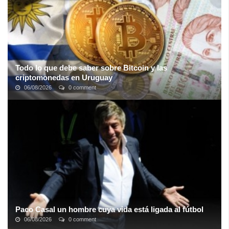
Todo lo que debe saber sobre Bitcoin y las
criptomonedas en Uruguay
06/08/2026
0 comment
Guía de lo más importante a la hora de operar o comerciar con
monedas digitales en Uruguay, así como de la adopción de la
tecnología Blockchain.
Paco Casal un hombre cuya vida está ligada al fútbol
06/08/2026
0 comment