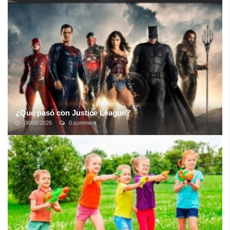
Francisco “Paco” Casal es sin lugar a dudas uno de los referentes
más importantes del fútbol sudamericano, por su destacada labor
como intermediario ...
¿Que pasó con Justice League?
06/08/2026
0 comment
La Liga de la Justicia estaba rodeada de enemigos: una fusion
corporativa al acecho, una tragedia familiar, un conflicto interno de
luz y oscuridad. ...